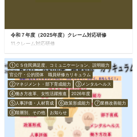
令和７年度（2025年度）クレーム対応研修
11.クレーム対応研修
①ＣＳ住民満足度、コミュニケーション、説明能力
官公庁・公的団体 職員研修カリキュラム
②マネジメント・部下育成能力
③メンタルヘルス
④働き方改革、女性活躍推進
2026年度
⑤人事評価・人材育成
⑥政策形成能力
⑦業務改善能力
⑧階層別、その他
お知らせ