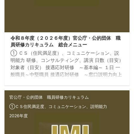
令和８年度（２０２６年度）官公庁・公的団体 職
員研修カリキュラム 総合メニュー
① ＣＳ（住民満足度）、コミュニケーション、説
明能力 研修、コンサルティング、講演 日数（目安）
対象者（目安） 接遇応対研修 ～基本編～ １日 一
般職員～中堅職員 接遇応対研修 ～窓口説明力向上
編～ １日 一般職員～中堅職員 接遇応対研修 ～ア
サーティブコミュニケーション編～ ３時間 一般職員
３時間 管理者 接遇リーダー養成研修 １日 中堅職員
官公庁・公的団体 職員研修カリキュラム
～管理・監督者 【コンサルティング】 接遇応対調
①ＣＳ住民満足度、コミュニケーション、説明能力
査、報告会、フィードバック研修 必要日数 全職員
2026年度
クレーム対応研修 １日 一般職員～監督者 クレーム
二次対応研修 ...