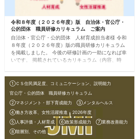
令和８年度（２０２６年度）版 自治体・官公庁・
公的団体 職員研修カリキュラム ご案内
自治体・官公庁・公的団体 人材育成担当者様 令和
８年度（２０２６年度）版の職員研修カリキュラム
を掲載しました。 今後の研修計画の一助になれば幸
いです。 掲載されているカリキュラム（内容、時
間、対象者等）は基本形ですので、 ご要望に応じて
カスタマイズ可能です。 また、弊社所属の講師のプ
ロフィール、研修実績一覧など、 より詳細な資料を
①ＣＳ住民満足度、コミュニケーション、説明能力
ご希望の方は、お気軽にお問い合わせください。 よ
官公庁・公的団体 職員研修カリキュラム
ろしくお願い申し上げます。
②マネジメント・部下育成能力
③メンタルヘルス
④働き方改革、女性活躍推進
2026年度
⑤人事評価・人材育成
⑥政策形成能力
⑦業務改善能力
⑧階層別、その他