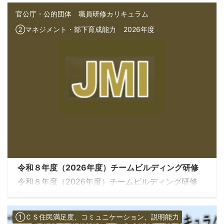
務、人～ １日 管理者 褒め方・叱り方研修 １日 管
理・監督者 心理的安全性研修 ３時間 管理・監督者
官公庁・公的団体 職員研修カリキュラム
１on１ミーティング研修 ３時間 理・監督者 メンタ
②マネジメント・部下育成能力
2026年度
ルヘルス研修 ～セルフケア～ ３時間 全職員 メン
タ ...
令和８年度（2026年度）チームビルディング研修
令和８年度（2026年度）チームビルディング研修
①ＣＳ住民満足度、コミュニケーション、説明能力