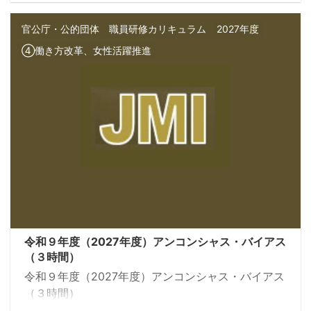
カスタマイズ可能です。 また、弊社所属の講師のプ
ロフィール、研修実績一覧など、 より詳細な資料を
官公庁・公的団体 職員研修カリキュラム
2027年度
ご希望の方は、お気軽にお問い合わせください。 よ
④働き方改革、女性活躍推進
ろしくお願い申し上げます。
令和９年度（2027年度）アンコンシャス・バイアス
（３時間）
令和９年度（2027年度）アンコンシャス・バイアス
（３時間）