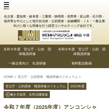
名古屋・愛知県・岐阜県・三重県・静岡県・長野県・富山県・石川県・
福井県を中心とした地方自治体・公的団体・金融機関・ＪＡ・一般企業
向けに様々な研修を行う経営コンサルティング会社です。
令和９年度 官公庁・公的 団
令和８年度 官公庁・公的 団
体職員研修
体職員研修
一般企業向け 社員研修
無料配信動画
HOME
>
官公庁・公的団体 職員研修カリキュラム
>
官公庁・公的団体 職員研修カリキュラム
2025年度
④働き方改革、女性活躍推進
令和７年度（2025年度）アンコンシャ