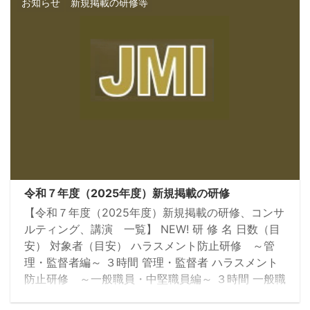
お知らせ
新規掲載の研修等
令和７年度（2025年度）新規掲載の研修
【令和７年度（2025年度）新規掲載の研修、コンサ
ルティング、講演 一覧】 NEW! 研 修 名 日数（目
安） 対象者（目安） ハラスメント防止研修 ～管
理・監督者編～ ３時間 管理・監督者 ハラスメント
防止研修 ～一般職員・中堅職員編～ ３時間 一般職
員～中堅職員 マネジメント力向上研修 ～組織、業