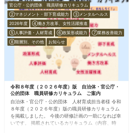
官公庁・公的団体 職員研修カリキュラム
②マネジメント・部下育成能力
③メンタルヘルス
2026年度
④働き方改革、女性活躍推進
⑤人事評価・人材育成
⑥政策形成能力
⑦業務改善能力
⑧階層別、その他
お知らせ
令和８年度（２０２６年度）版 自治体・官公庁・
公的団体 職員研修カリキュラム ご案内
自治体・官公庁・公的団体 人材育成担当者様 令和
８年度（２０２６年度）版の職員研修カリキュラム
を掲載しました。 今後の研修計画の一助になれば幸
いです。 掲載されているカリキュラム（内容、時
間、対象者等）は基本形ですので、 ご要望に応じて