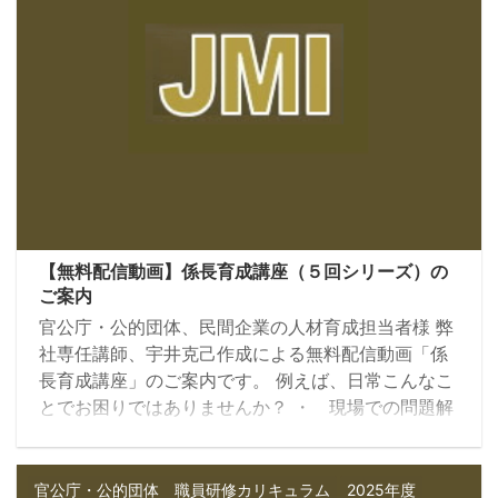
【無料配信動画】係長育成講座（５回シリーズ）の
ご案内
官公庁・公的団体、民間企業の人材育成担当者様 弊
社専任講師、宇井克己作成による無料配信動画「係
長育成講座」のご案内です。 例えば、日常こんなこ
とでお困りではありませんか？ ・ 現場での問題解
決が迅速に行えず、残業時間が増えてしまう・・・
・ 会議が紛糾し、チームワークが形成されず、暗
い雰囲気のチームになってしまう・・・ ・ メンバ
官公庁・公的団体 職員研修カリキュラム
2025年度